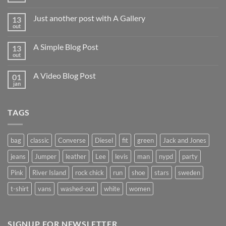
comentário
em
Just another post with A Gallery
13
Welcome
to
out
Nenhum
Flatsome
comentário
em
A Simple Blog Post
13
Just
another
out
Nenhum
post
comentário
with
em
A
A Video Blog Post
01
A
Gallery
Simple
jan
Nenhum
Blog
comentário
Post
em
A
TAGS
Video
Blog
Post
bag
classic
Converse
Diesel
fit
green
Jack and Jones
jeans
Jumper
leather
Lee
levis
man
nypd
party
Pink
River Island
rock chick
run
shoe
stars
sweden
t-shirt
vans
washed-out
white
women
SIGNUP FOR NEWSLETTER