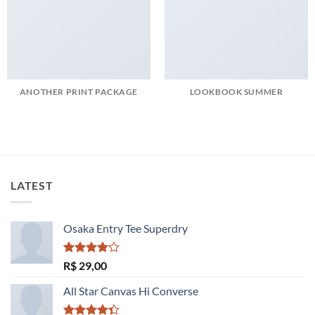
ANOTHER PRINT PACKAGE
LOOKBOOK SUMMER
LATEST
Osaka Entry Tee Superdry
Avaliação
R$
29,00
4.00
de
5
All Star Canvas Hi Converse