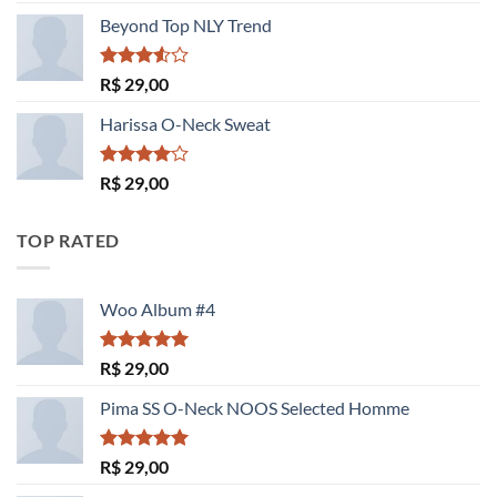
Beyond Top NLY Trend
Avaliação
R$
29,00
3.50
de
5
Harissa O-Neck Sweat
Avaliação
R$
29,00
4.00
de
5
TOP RATED
Woo Album #4
Avaliação
R$
29,00
5.00
de 5
Pima SS O-Neck NOOS Selected Homme
Avaliação
R$
29,00
5.00
de 5