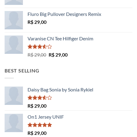
Avaliação
4.33
de 5
Fluro Big Pullover Designers Remix
R$
29,00
Varanise CN Tee Hilfiger Denim
Avaliação
O
O
R$
29,00
R$
29,00
3.50
de
preço
preço
5
original
atual
BEST SELLING
era:
é:
R$ 29,00.
R$ 29,00.
Daisy Bag Sonia by Sonia Rykiel
Avaliação
R$
29,00
3.50
de
5
On1 Jersey UNIF
Avaliação
R$
29,00
5.00
de 5