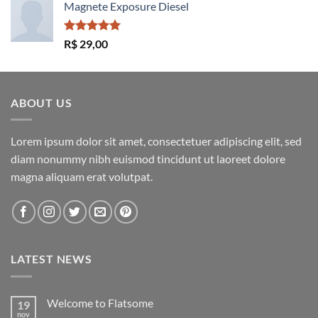
Magnete Exposure Diesel
Avaliação
R$
29,00
5.00
de 5
ABOUT US
Lorem ipsum dolor sit amet, consectetuer adipiscing elit, sed
diam nonummy nibh euismod tincidunt ut laoreet dolore
magna aliquam erat volutpat.
LATEST NEWS
Welcome to Flatsome
19
nov
Nenhum