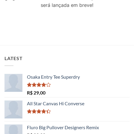
será lançada em breve!
LATEST
Osaka Entry Tee Superdry
Avaliação
R$
29,00
4.00
de
5
All Star Canvas Hi Converse
Avaliação
4.33
de 5
Fluro Big Pullover Designers Remix