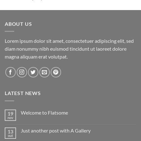
5.00
de 5
ABOUT US
Lorem ipsum dolor sit amet, consectetuer adipiscing elit, sed
diam nonummy nibh euismod tincidunt ut laoreet dolore
magna aliquam erat volutpat.
LATEST NEWS
Welcome to Flatsome
19
nov
Nenhum
comentário
em
Just another post with A Gallery
13
Welcome
to
out
Nenhum
Flatsome