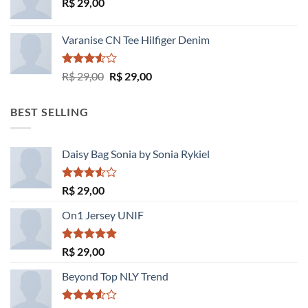
R$
29,00
Varanise CN Tee Hilfiger Denim
Avaliação
O
O
R$
29,00
R$
29,00
3.50
de
preço
preço
5
original
atual
BEST SELLING
era:
é:
R$ 29,00.
R$ 29,00.
Daisy Bag Sonia by Sonia Rykiel
Avaliação
R$
29,00
3.50
de
5
On1 Jersey UNIF
Avaliação
R$
29,00
5.00
de 5
Beyond Top NLY Trend