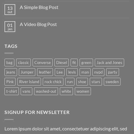
comentário
em
A Simple Blog Post
13
Just
another
out
Nenhum
post
comentário
with
em
A
A Video Blog Post
01
A
Gallery
Simple
jan
Nenhum
Blog
comentário
Post
em
A
TAGS
Video
Blog
Post
bag
classic
Converse
Diesel
fit
green
Jack and Jones
jeans
Jumper
leather
Lee
levis
man
nypd
party
Pink
River Island
rock chick
run
shoe
stars
sweden
t-shirt
vans
washed-out
white
women
SIGNUP FOR NEWSLETTER
Lorem ipsum dolor sit amet, consectetuer adipiscing elit, sed