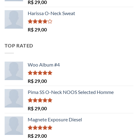
Avaliação
R$
29,00
3.50
de
5
Harissa O-Neck Sweat
Avaliação
R$
29,00
4.00
de
5
TOP RATED
Woo Album #4
Avaliação
R$
29,00
5.00
de 5
Pima SS O-Neck NOOS Selected Homme
Avaliação
R$
29,00
5.00
de 5
Magnete Exposure Diesel
Avaliação
R$
29,00