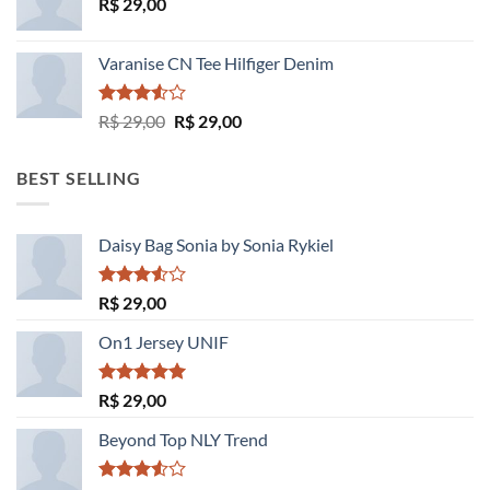
R$
29,00
Varanise CN Tee Hilfiger Denim
Avaliação
O
O
R$
29,00
R$
29,00
3.50
de
preço
preço
5
original
atual
BEST SELLING
era:
é:
R$ 29,00.
R$ 29,00.
Daisy Bag Sonia by Sonia Rykiel
Avaliação
R$
29,00
3.50
de
5
On1 Jersey UNIF
Avaliação
R$
29,00
5.00
de 5
Beyond Top NLY Trend