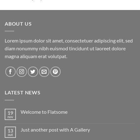
5.00
de 5
ABOUT US
Lorem ipsum dolor sit amet, consectetuer adipiscing elit, sed
diam nonummy nibh euismod tincidunt ut laoreet dolore
magna aliquam erat volutpat.
LATEST NEWS
Welcome to Flatsome
19
nov
Nenhum
comentário
em
Just another post with A Gallery
13
Welcome
to
out
Nenhum
Flatsome