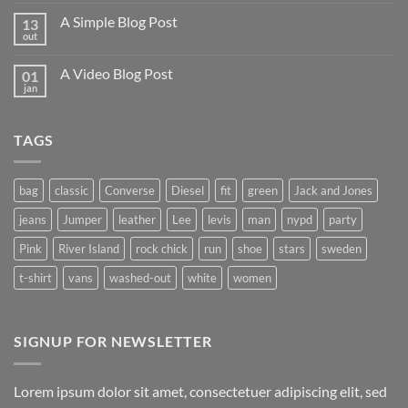
comentário
em
A Simple Blog Post
13
Just
another
out
Nenhum
post
comentário
with
em
A
A Video Blog Post
01
A
Gallery
Simple
jan
Nenhum
Blog
comentário
Post
em
A
TAGS
Video
Blog
Post
bag
classic
Converse
Diesel
fit
green
Jack and Jones
jeans
Jumper
leather
Lee
levis
man
nypd
party
Pink
River Island
rock chick
run
shoe
stars
sweden
t-shirt
vans
washed-out
white
women
SIGNUP FOR NEWSLETTER
Lorem ipsum dolor sit amet, consectetuer adipiscing elit, sed