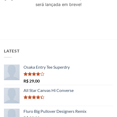
será lançada em breve!
LATEST
Osaka Entry Tee Superdry
Avaliação
R$
29,00
4.00
de
5
All Star Canvas Hi Converse
Avaliação
4.33
de 5
Fluro Big Pullover Designers Remix