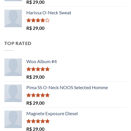
Avaliação
R$
29,00
3.50
de
5
Harissa O-Neck Sweat
Avaliação
R$
29,00
4.00
de
5
TOP RATED
Woo Album #4
Avaliação
R$
29,00
5.00
de 5
Pima SS O-Neck NOOS Selected Homme
Avaliação
R$
29,00
5.00
de 5
Magnete Exposure Diesel
Avaliação
R$
29,00