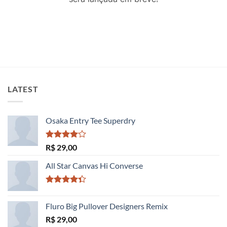
LATEST
Osaka Entry Tee Superdry
Avaliação
R$
29,00
4.00
de
5
All Star Canvas Hi Converse
Avaliação
4.33
de 5
Fluro Big Pullover Designers Remix
R$
29,00