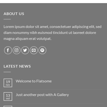
ABOUT US
Lorem ipsum dolor sit amet, consectetuer adipiscing elit, sed
diam nonummy nibh euismod tincidunt ut laoreet dolore
magna aliquam erat volutpat.
LATEST NEWS
Welcome to Flatsome
19
nov
Nenhum
comentário
em
Just another post with A Gallery
13
Welcome
to
out
Nenhum
Flatsome
comentário
em