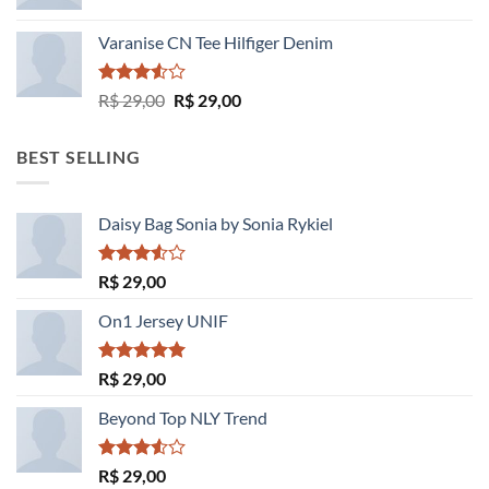
Varanise CN Tee Hilfiger Denim
Avaliação
O
O
R$
29,00
R$
29,00
3.50
de
preço
preço
5
original
atual
BEST SELLING
era:
é:
R$ 29,00.
R$ 29,00.
Daisy Bag Sonia by Sonia Rykiel
Avaliação
R$
29,00
3.50
de
5
On1 Jersey UNIF
Avaliação
R$
29,00
5.00
de 5
Beyond Top NLY Trend
Avaliação
R$
29,00