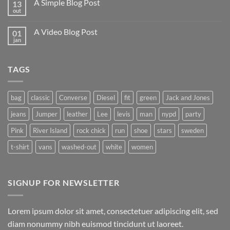
A Simple Blog Post
13
Just
another
out
Nenhum
post
comentário
with
em
A
A Video Blog Post
01
A
Gallery
Simple
jan
Nenhum
Blog
comentário
Post
em
A
TAGS
Video
Blog
Post
bag
classic
Converse
Diesel
fit
green
Jack and Jones
jeans
Jumper
leather
Lee
levis
man
nypd
party
Pink
River Island
rock chick
run
shoe
stars
sweden
t-shirt
vans
washed-out
white
women
SIGNUP FOR NEWSLETTER
Lorem ipsum dolor sit amet, consectetuer adipiscing elit, sed
diam nonummy nibh euismod tincidunt ut laoreet.