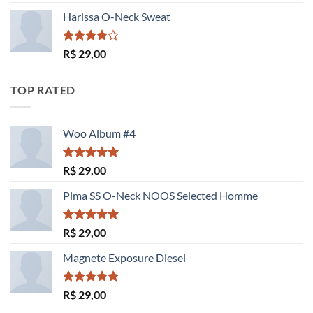
3.50
de
5
Harissa O-Neck Sweat
Avaliação
R$
29,00
4.00
de
5
TOP RATED
Woo Album #4
Avaliação
R$
29,00
5.00
de 5
Pima SS O-Neck NOOS Selected Homme
Avaliação
R$
29,00
5.00
de 5
Magnete Exposure Diesel
Avaliação
R$
29,00
5.00
de 5