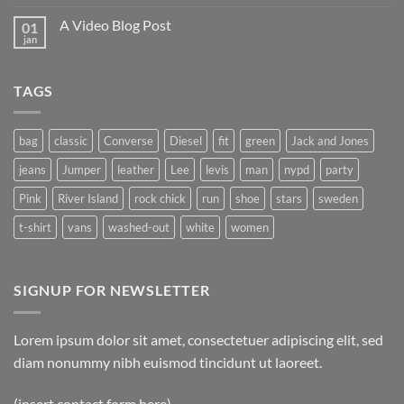
comentário
with
em
A
A Video Blog Post
01
A
Gallery
Simple
jan
Nenhum
Blog
comentário
Post
em
A
TAGS
Video
Blog
Post
bag
classic
Converse
Diesel
fit
green
Jack and Jones
jeans
Jumper
leather
Lee
levis
man
nypd
party
Pink
River Island
rock chick
run
shoe
stars
sweden
t-shirt
vans
washed-out
white
women
SIGNUP FOR NEWSLETTER
Lorem ipsum dolor sit amet, consectetuer adipiscing elit, sed
diam nonummy nibh euismod tincidunt ut laoreet.
(insert contact form here)