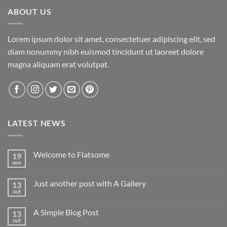
ABOUT US
Lorem ipsum dolor sit amet, consectetuer adipiscing elit, sed
diam nonummy nibh euismod tincidunt ut laoreet dolore
magna aliquam erat volutpat.
LATEST NEWS
Welcome to Flatsome
19
nov
Nenhum
comentário
em
Just another post with A Gallery
13
Welcome
to
out
Nenhum
Flatsome
comentário
em
A Simple Blog Post
13
Just
another
out
Nenhum
post