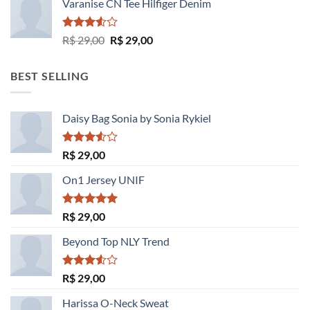
Varanise CN Tee Hilfiger Denim
Avaliação
O
O
R$
29,00
R$
29,00
3.50
de
preço
preço
5
original
atual
BEST SELLING
era:
é:
R$ 29,00.
R$ 29,00.
Daisy Bag Sonia by Sonia Rykiel
Avaliação
R$
29,00
3.50
de
5
On1 Jersey UNIF
Avaliação
R$
29,00
5.00
de 5
Beyond Top NLY Trend
Avaliação
R$
29,00
3.50
de
5
Harissa O-Neck Sweat