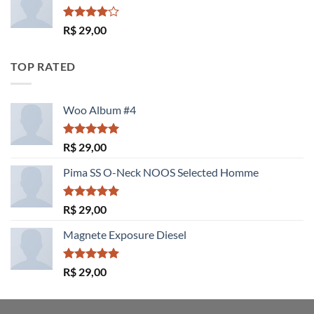
Avaliação
R$
29,00
4.00
de
5
TOP RATED
Woo Album #4
Avaliação
R$
29,00
5.00
de 5
Pima SS O-Neck NOOS Selected Homme
Avaliação
R$
29,00
5.00
de 5
Magnete Exposure Diesel
Avaliação
R$
29,00
5.00
de 5