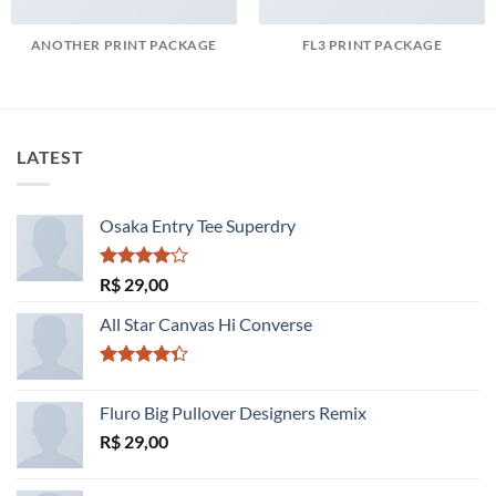
ANOTHER PRINT PACKAGE
FL3 PRINT PACKAGE
LATEST
Osaka Entry Tee Superdry
Avaliação
R$
29,00
4.00
de
5
All Star Canvas Hi Converse
Avaliação
4.33
de 5
Fluro Big Pullover Designers Remix
R$
29,00