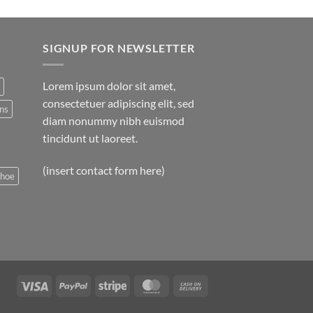
SIGNUP FOR NEWSLETTER
Lorem ipsum dolor sit amet,
consectetuer adipiscing elit, sed
ns
diam nonummy nibh euismod
tincidunt ut laoreet.
(insert contact form here)
shoe
Visa
PayPal
Stripe
MasterCard
Cash
On