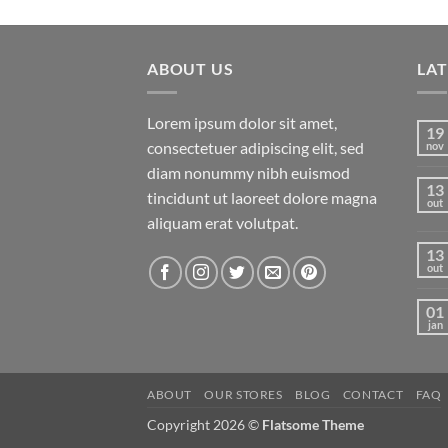
preço
preço
5
original
atual
era:
é:
ABOUT US
R$ 29,00.
R$ 29,00.
LA
Lorem ipsum dolor sit amet,
19
consectetuer adipiscing elit, sed
nov
diam nonummy nibh euismod
13
tincidunt ut laoreet dolore magna
out
aliquam erat volutpat.
13
out
01
jan
ABOUT
OUR STORES
BLOG
CONTACT
FAQ
Copyright 2026 ©
Flatsome Theme