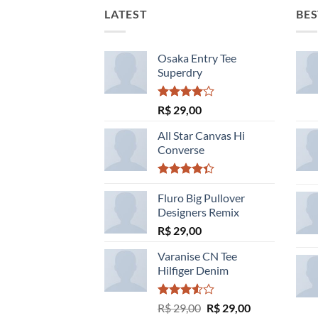
LATEST
BES
Osaka Entry Tee
Superdry
Avaliação
R$
29,00
4.00
de
5
All Star Canvas Hi
Converse
Avaliação
4.33
Fluro Big Pullover
de 5
Designers Remix
R$
29,00
Varanise CN Tee
Hilfiger Denim
Avaliação
O
O
R$
29,00
R$
29,00
3.50
de