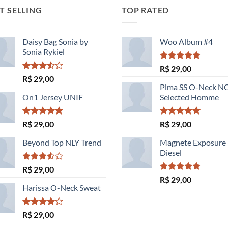
T SELLING
TOP RATED
Daisy Bag Sonia by
Woo Album #4
Sonia Rykiel
Avaliação
R$
29,00
5.00
de 5
Avaliação
R$
29,00
3.50
de
Pima SS O-Neck 
5
On1 Jersey UNIF
Selected Homme
Avaliação
Avaliação
R$
29,00
R$
29,00
5.00
de 5
5.00
de 5
Beyond Top NLY Trend
Magnete Exposure
Diesel
Avaliação
R$
29,00
3.50
de
Avaliação
R$
29,00
5
5.00
de 5
Harissa O-Neck Sweat
Avaliação
R$
29,00
4.00
de