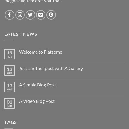
magna aliquam erat volutpat.
LATEST NEWS
Welcome to Flatsome
19
nov
Nenhum
comentário
em
Just another post with A Gallery
13
Welcome
to
out
Nenhum
Flatsome
comentário
em
A Simple Blog Post
13
Just
another
out
Nenhum
post
comentário
with
em
A
A Video Blog Post
01
A
Gallery
Simple
jan
Nenhum
Blog
comentário
Post
em
A
TAGS
Video
Blog