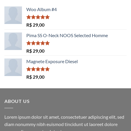
Woo Album #4
Avaliação
R$
29,00
5.00
de 5
Pima SS O-Neck NOOS Selected Homme
Avaliação
R$
29,00
5.00
de 5
Magnete Exposure Diesel
Avaliação
R$
29,00
5.00
de 5
ABOUT US
Lorem ipsum dolor sit amet, consectetuer adipiscing elit, sed
diam nonummy nibh euismod tincidunt ut laoreet dolore