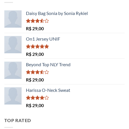
R$ 29,00.
R$ 29,00.
Daisy Bag Sonia by Sonia Rykiel
Avaliação
R$
29,00
3.50
de
5
On1 Jersey UNIF
Avaliação
R$
29,00
5.00
de 5
Beyond Top NLY Trend
Avaliação
R$
29,00
3.50
de
5
Harissa O-Neck Sweat
Avaliação
R$
29,00
4.00
de
5
TOP RATED