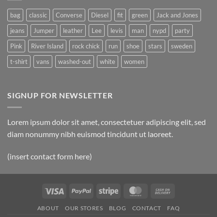
Post
bag
classic
Converse
Diesel
fit
green
Jack and Jones
jeans
Jumper
leather
Lee
levis
man
nypd
party
Pink
River Island
rock chick
run
shoe
stars
sweden
t-shirt
vans
washed-out
white
women
SIGNUP FOR NEWSLETTER
Lorem ipsum dolor sit amet, consectetuer adipiscing elit, sed
diam nonummy nibh euismod tincidunt ut laoreet.
(insert contact form here)
Visa
PayPal
Stripe
MasterCard
Cash
On
ABOUT
OUR STORES
BLOG
CONTACT
FAQ
Delivery