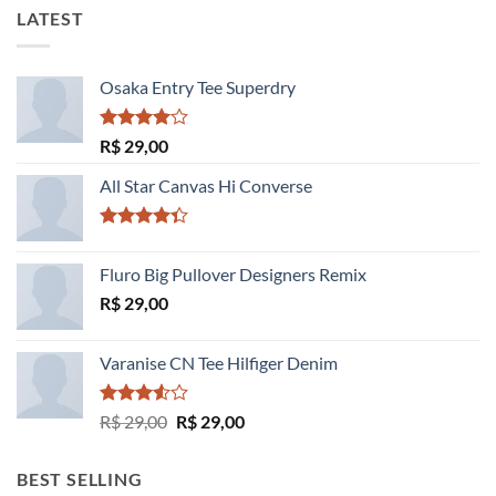
LATEST
Osaka Entry Tee Superdry
Avaliação
R$
29,00
4.00
de
5
All Star Canvas Hi Converse
Avaliação
4.33
de 5
Fluro Big Pullover Designers Remix
R$
29,00
Varanise CN Tee Hilfiger Denim
Avaliação
O
O
R$
29,00
R$
29,00
3.50
de
preço
preço
5
original
atual
BEST SELLING
era:
é: