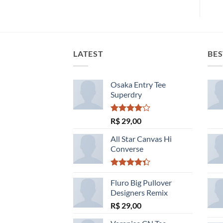
LATEST
BES
Osaka Entry Tee
Superdry
Avaliação
R$
29,00
4.00
de
5
All Star Canvas Hi
Converse
Avaliação
4.33
Fluro Big Pullover
de 5
Designers Remix
R$
29,00