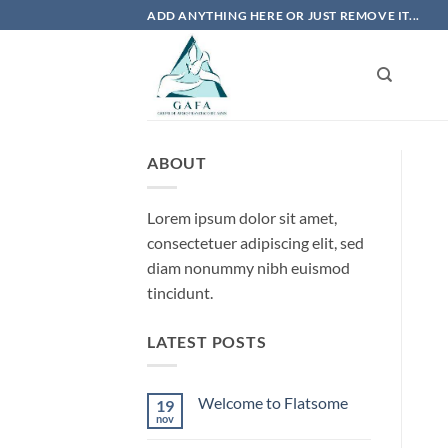
Skip
ADD ANYTHING HERE OR JUST REMOVE IT...
to
content
ABOUT
Lorem ipsum dolor sit amet,
consectetuer adipiscing elit, sed
diam nonummy nibh euismod
tincidunt.
LATEST POSTS
Welcome to Flatsome
19
nov
Nenhum
comentário