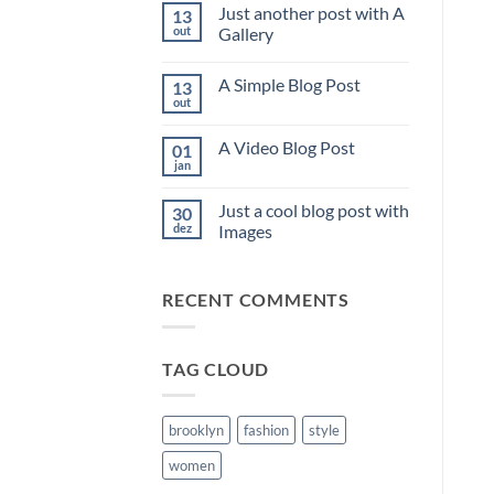
em
Just another post with A
13
Welcome
to
out
Gallery
Flatsome
Nenhum
comentário
A Simple Blog Post
13
em
Just
out
Nenhum
another
comentário
post
em
with
A Video Blog Post
01
A
A
Simple
jan
Gallery
Nenhum
Blog
comentário
Post
em
Just a cool blog post with
30
A
Video
dez
Images
Blog
Nenhum
Post
comentário
em
RECENT COMMENTS
Just
a
cool
blog
post
TAG CLOUD
with
Images
brooklyn
fashion
style
women