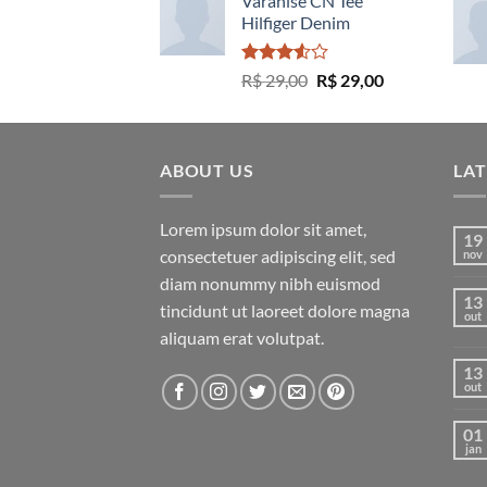
Varanise CN Tee
Hilfiger Denim
Avaliação
O
O
R$
29,00
R$
29,00
3.50
de
preço
preço
5
original
atual
era:
é:
ABOUT US
R$ 29,00.
R$ 29,00.
LA
Lorem ipsum dolor sit amet,
19
consectetuer adipiscing elit, sed
nov
diam nonummy nibh euismod
13
tincidunt ut laoreet dolore magna
out
aliquam erat volutpat.
13
out
01
jan