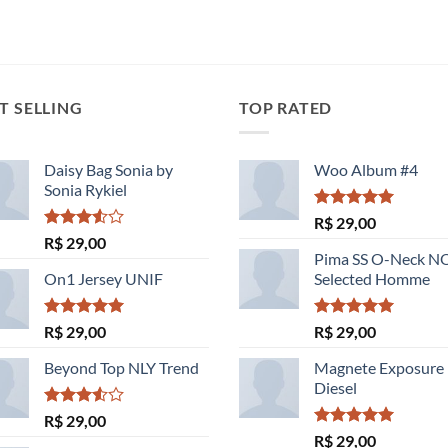
T SELLING
TOP RATED
Daisy Bag Sonia by
Woo Album #4
Sonia Rykiel
Avaliação
R$
29,00
5.00
de 5
Avaliação
R$
29,00
3.50
de
Pima SS O-Neck 
5
On1 Jersey UNIF
Selected Homme
Avaliação
Avaliação
R$
29,00
R$
29,00
5.00
de 5
5.00
de 5
Beyond Top NLY Trend
Magnete Exposure
Diesel
Avaliação
R$
29,00
3.50
de
Avaliação
R$
29,00