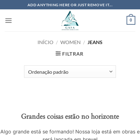
Skip
ADD ANYTHING HERE OR JUST REMOVE IT...
to
content
0
INÍCIO
/
WOMEN
/
JEANS
FILTRAR
Grandes coisas estão no horizonte
Algo grande está se formando! Nossa loja está em obras e
será lançada em breve!