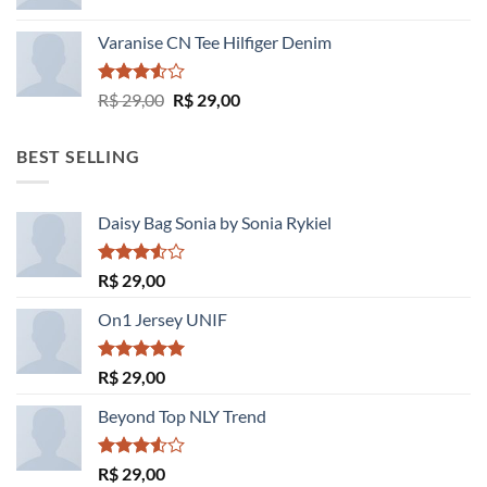
Varanise CN Tee Hilfiger Denim
Avaliação
O
O
R$
29,00
R$
29,00
3.50
de
preço
preço
5
original
atual
BEST SELLING
era:
é:
R$ 29,00.
R$ 29,00.
Daisy Bag Sonia by Sonia Rykiel
Avaliação
R$
29,00
3.50
de
5
On1 Jersey UNIF
Avaliação
R$
29,00
5.00
de 5
Beyond Top NLY Trend
Avaliação
R$
29,00