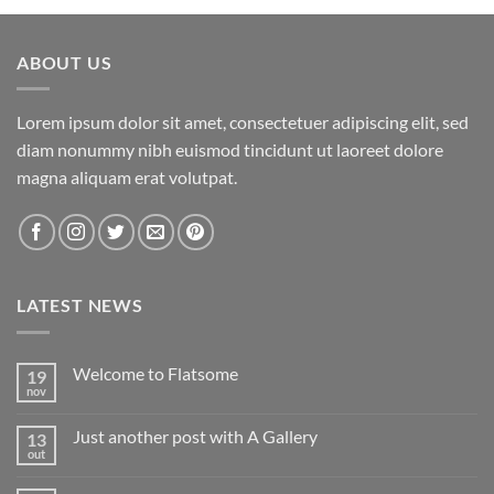
ABOUT US
Lorem ipsum dolor sit amet, consectetuer adipiscing elit, sed
diam nonummy nibh euismod tincidunt ut laoreet dolore
magna aliquam erat volutpat.
LATEST NEWS
Welcome to Flatsome
19
nov
Nenhum
comentário
em
Just another post with A Gallery
13
Welcome
to
out
Nenhum
Flatsome
comentário
em