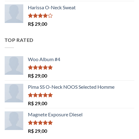
3.50
de
5
Harissa O-Neck Sweat
Avaliação
R$
29,00
4.00
de
5
TOP RATED
Woo Album #4
Avaliação
R$
29,00
5.00
de 5
Pima SS O-Neck NOOS Selected Homme
Avaliação
R$
29,00
5.00
de 5
Magnete Exposure Diesel
Avaliação
R$
29,00
5.00
de 5