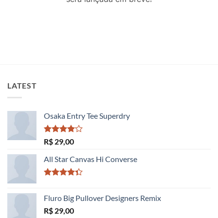
LATEST
Osaka Entry Tee Superdry
Avaliação
R$
29,00
4.00
de
5
All Star Canvas Hi Converse
Avaliação
4.33
de 5
Fluro Big Pullover Designers Remix
R$
29,00