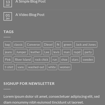
A Simple Blog Post
13
Just
another
out
Nenhum
post
comentário
with
em
A
A Video Blog Post
01
A
Gallery
Simple
jan
Nenhum
Blog
comentário
Post
em
A
TAGS
Video
Blog
Post
bag
classic
Converse
Diesel
fit
green
Jack and Jones
jeans
Jumper
leather
Lee
levis
man
nypd
party
Pink
River Island
rock chick
run
shoe
stars
sweden
t-shirt
vans
washed-out
white
women
SIGNUP FOR NEWSLETTER
Lorem ipsum dolor sit amet, consectetuer adipiscing elit, sed
diam nonummy nibh euismod tincidunt ut laoreet.